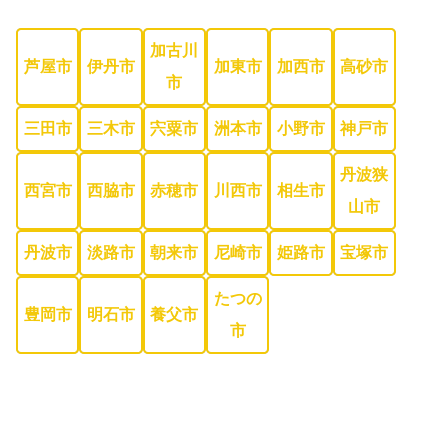
加古川
芦屋市
伊丹市
加東市
加西市
高砂市
市
三田市
三木市
宍粟市
洲本市
小野市
神戸市
丹波狭
西宮市
西脇市
赤穂市
川西市
相生市
山市
丹波市
淡路市
朝来市
尼崎市
姫路市
宝塚市
たつの
豊岡市
明石市
養父市
市