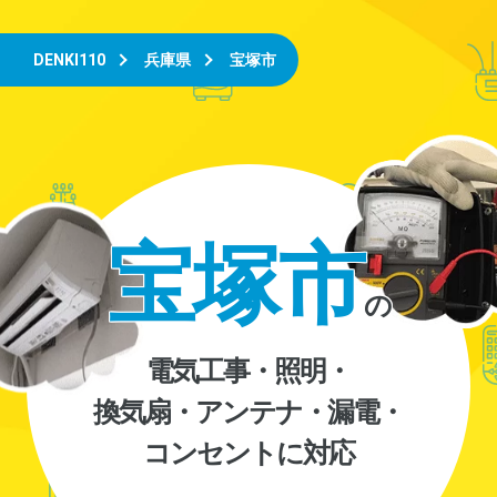
DENKI110
兵庫県
宝塚市
宝塚市
の
電気工事・照明・
換気扇・アンテナ・漏電・
コンセントに対応