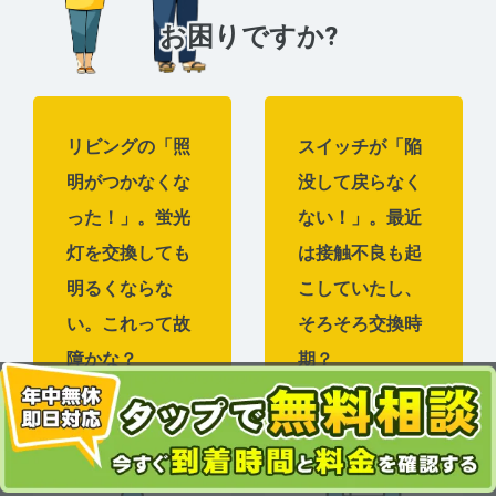
お困りですか?
リビングの「照
スイッチが「陥
明がつかなくな
没して戻らなく
った！」。蛍光
ない！」。最近
灯を交換しても
は接触不良も起
明るくならな
こしていたし、
い。これって故
そろそろ交換時
障かな？
期？