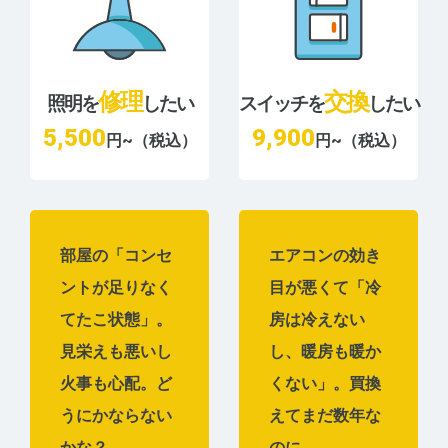
修理
交換
照明を
したい
スイッチを
したい
5,500
9,900
円~（税込）
円~（税込）
部屋の「コンセ
エアコンの効き
ントが足りなく
目が悪くて「冷
てたこ状態」。
房は冷えない
見栄えも悪いし
し、暖房も暖か
火事も心配。ど
くない」。買換
うにかならない
えてまだ数年な
かな？
のに…