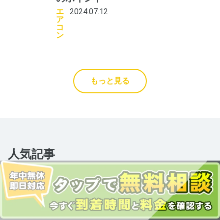
エ
2024.07.12
ア
コ
ン
もっと見る
人気記事
テレビアン
冬のエアコ
テナは火災
ントラブル