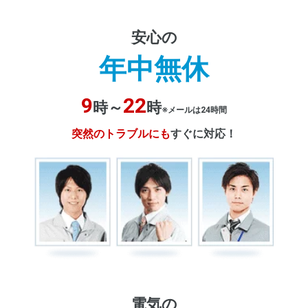
安心の
年中無休
9
22
時～
時
※メールは24時間
突然のトラブルにも
すぐに対応！
電気の