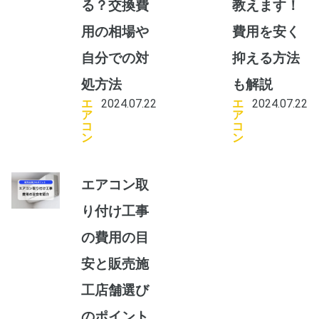
る？交換費
教えます！
用の相場や
費用を安く
自分での対
抑える方法
処方法
も解説
エ
2024.07.22
エ
2024.07.22
ア
ア
コ
コ
ン
ン
エアコン取
り付け工事
の費用の目
安と販売施
工店舗選び
のポイント