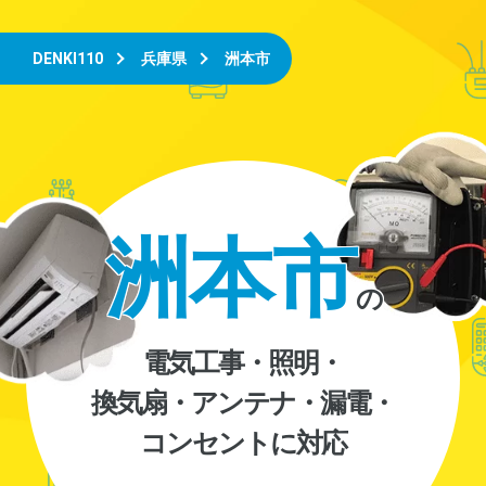
DENKI110
兵庫県
洲本市
洲本市
の
電気工事・照明・
換気扇・アンテナ・漏電・
コンセントに対応