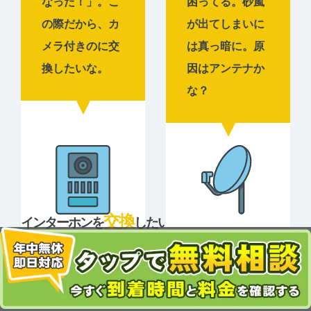
なった！」。こ
困ってる。砂嵐
の際だから、カ
が出てしまいに
メラ付きのに交
は真っ暗に。原
換したいな。
因はアンテナか
な？
交換
インターホンを
したい
修理
13,200
アンテナを
したい
円~（税込）
5,500
円~（税込）