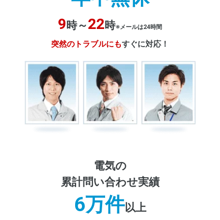
9
22
時～
時
※メールは24時間
突然のトラブルにも
すぐに対応！
電気の
累計問い合わせ実績
6万件
以上