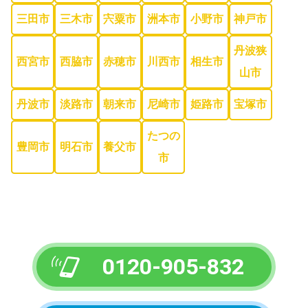
三田市
三木市
宍粟市
洲本市
小野市
神戸市
丹波狭
西宮市
西脇市
赤穂市
川西市
相生市
山市
丹波市
淡路市
朝来市
尼崎市
姫路市
宝塚市
たつの
豊岡市
明石市
養父市
市
0120-905-832