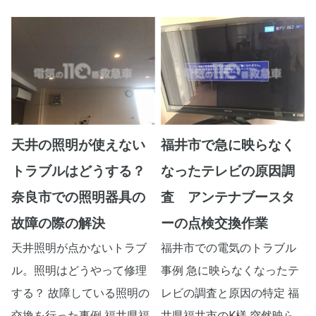
天井の照明が使えない
福井市で急に映らなく
トラブルはどうする？
なったテレビの原因調
奈良市での照明器具の
査 アンテナブースタ
故障の際の解決
ーの点検交換作業
天井照明が点かないトラブ
福井市での電気のトラブル
ル。照明はどうやって修理
事例 急に映らなくなったテ
する？ 故障している照明の
レビの調査と原因の特定 福
交換を行った事例 福井県福
井県福井市のK様 突然映ら