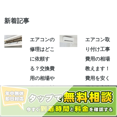
新着記事
エアコンの
エアコン取
修理はどこ
り付け工事
に依頼す
費用の相場
る？交換費
教えます！
用の相場や
費用を安く
自分での対
抑える方法
処方法
も解説
エ
2024.07.22
エ
2024.07.22
ア
ア
コ
コ