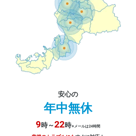
安心の
年中無休
9
22
時～
時
※メールは24時間