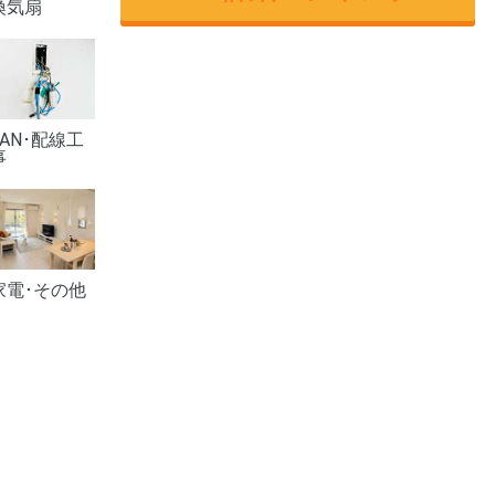
換気扇
LAN･配線工
事
家電･その他