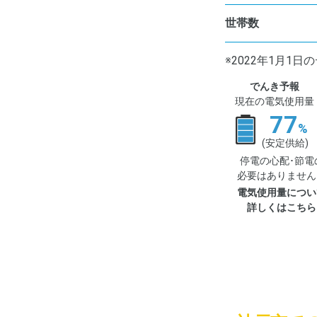
世帯数
※2022年1月1
でんき予報
現在の電気使用量
77
%
(安定供給)
停電の心配･節電
必要はありません
電気使用量につい
詳しくはこちら