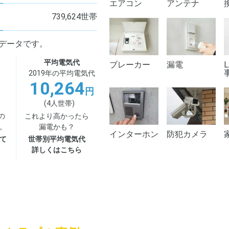
エアコン
アンテナ
739,624世帯
日のデータです。
平均電気代
ブレーカー
漏電
2019年の平均電気代
10,264
円
(4人世帯)
の
これより高かったら
。
漏電かも？
インターホン
防犯カメラ
て
世帯別平均電気代
詳しくはこちら