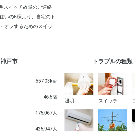
照明スイッチ故障のご連絡
住いのK様より、自宅のト
・オフするためのスイッ
神戸市
トラブルの種類
557.03k㎡
46.6歳
照明
スイッチ
175,067人
425,947人