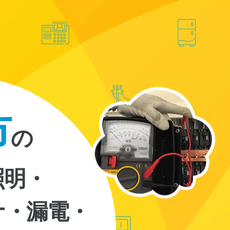
市
の
照明・
ナ・漏電・