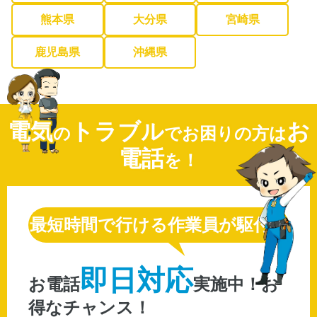
熊本県
大分県
宮崎県
鹿児島県
沖縄県
電気
トラブル
お
の
でお困りの方は
電話
を！
最短時間で行ける作業員が駆付け
即日対応
お電話