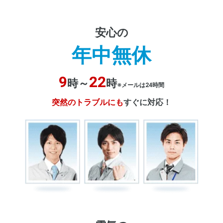
安心の
年中無休
9
22
時～
時
※メールは24時間
突然のトラブルにも
すぐに対応！