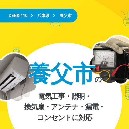
DENKI110
兵庫県
養父市
養父市
の
電気工事・照明・
換気扇・アンテナ・漏電・
コンセントに対応