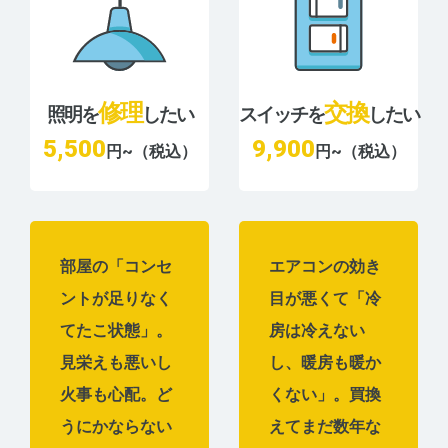
修理
交換
照明を
したい
スイッチを
したい
5,500
9,900
円~（税込）
円~（税込）
部屋の「コンセ
エアコンの効き
ントが足りなく
目が悪くて「冷
てたこ状態」。
房は冷えない
見栄えも悪いし
し、暖房も暖か
火事も心配。ど
くない」。買換
うにかならない
えてまだ数年な