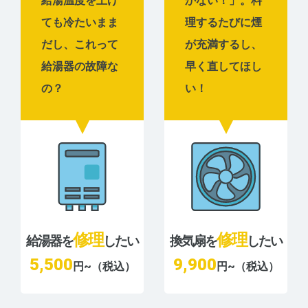
給湯温度を上げ
かない！」。料
ても冷たいまま
理するたびに煙
だし、これって
が充満するし、
給湯器の故障な
早く直してほし
の？
い！
修理
修理
給湯器を
したい
換気扇を
したい
5,500
9,900
円~（税込）
円~（税込）