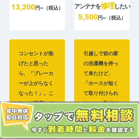
修理
13,200
アンテナを
したい
円~（税込）
5,500
円~（税込）
コンセントが焦
引越しで前の家
げたと思った
の洗濯機を持っ
ら、「ブレーカ
て来たけど、
ーが上がらなく
「ホースが短く
なった！」。こ
て取り付けられ
れって漏電して
ない」。取付で
る？
きる？