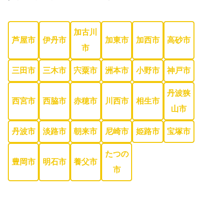
加古川
芦屋市
伊丹市
加東市
加西市
高砂市
市
三田市
三木市
宍粟市
洲本市
小野市
神戸市
丹波狭
西宮市
西脇市
赤穂市
川西市
相生市
山市
丹波市
淡路市
朝来市
尼崎市
姫路市
宝塚市
たつの
豊岡市
明石市
養父市
市