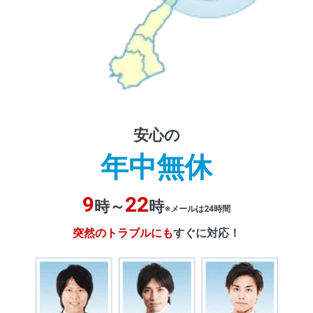
安心の
年中無休
9
22
時～
時
※メールは24時間
突然のトラブルにも
すぐに対応！