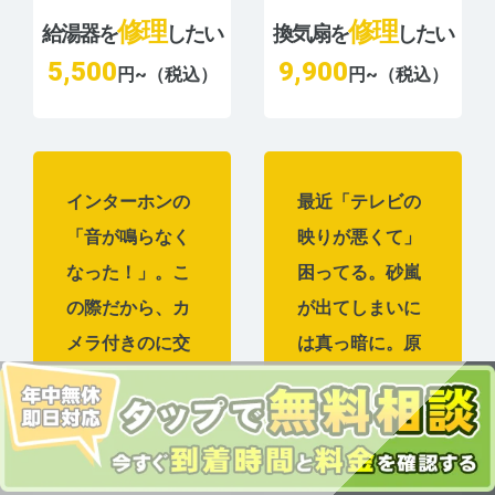
修理
修理
給湯器を
したい
換気扇を
したい
5,500
9,900
円~（税込）
円~（税込）
インターホンの
最近「テレビの
「音が鳴らなく
映りが悪くて」
なった！」。こ
困ってる。砂嵐
の際だから、カ
が出てしまいに
メラ付きのに交
は真っ暗に。原
換したいな。
因はアンテナか
な？