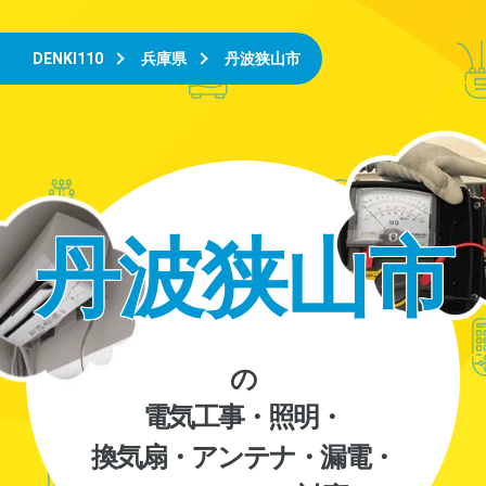
DENKI110
兵庫県
丹波狭山市
丹波狭山市
の
電気工事・照明・
換気扇・アンテナ・漏電・