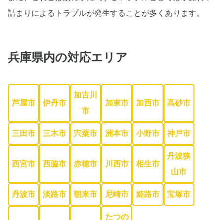
詰まりによるトラブルが発生することが多くあります。
兵庫県内
の対応エリア
加古川
芦屋市
伊丹市
加東市
加西市
高砂市
市
三田市
三木市
宍粟市
洲本市
小野市
神戸市
丹波狭
西宮市
西脇市
赤穂市
川西市
相生市
山市
丹波市
淡路市
朝来市
尼崎市
姫路市
宝塚市
たつの