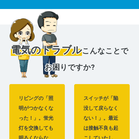
電気のトラブル
こんなことで
お困りですか?
リビングの「照
スイッチが「陥
明がつかなくな
没して戻らなく
った！」。蛍光
ない！」。最近
灯を交換しても
は接触不良も起
明るくならな
こしていたし、