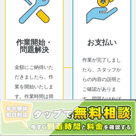
作業開始・
お支払い
問題解決
作業が完了しまし
金額にご納得いた
たら、スタッフか
だきましたら、作
らの内容の説明と
業を開始いたしま
ご確認がありま
す。作業時間は簡
す。問題なければ
単なもので数分か
お見積り時に提示
ら、難しいもので
した金額をスタッ
すと数時間いただ
フへお支払いくだ
く場合がございま