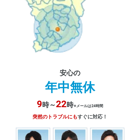
安心の
年中無休
9
22
時～
時
※メールは24時間
突然のトラブルにも
すぐに対応！