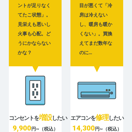
ントが足りなく
目が悪くて「冷
てたこ状態」。
房は冷えない
見栄えも悪いし
し、暖房も暖か
火事も心配。ど
くない」。買換
うにかならない
えてまだ数年な
かな？
のに…
増設
修理
コンセントを
したい
エアコンを
したい
9,900
14,300
円~（税込）
円~（税込）