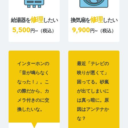
修理
修理
給湯器を
したい
換気扇を
したい
5,500
9,900
円~（税込）
円~（税込）
インターホンの
最近「テレビの
「音が鳴らなく
映りが悪くて」
なった！」。こ
困ってる。砂嵐
の際だから、カ
が出てしまいに
メラ付きのに交
は真っ暗に。原
換したいな。
因はアンテナか
な？