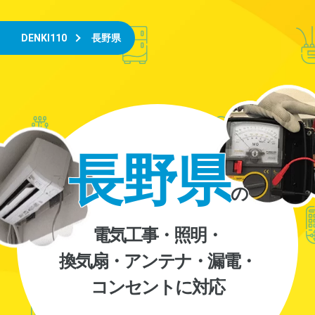
DENKI110
長野県
長野県
の
電気工事・照明・
換気扇・アンテナ・漏電・
コンセントに対応