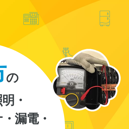
市
の
照明・
ナ・漏電・