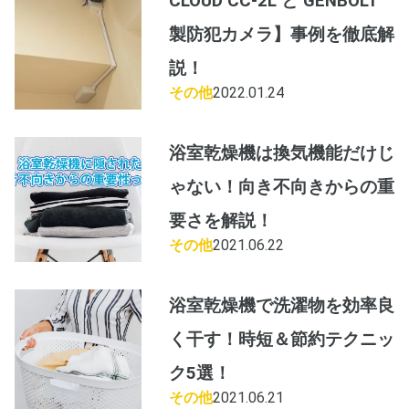
CLOUD CC-2L と GENBOLT
製防犯カメラ】事例を徹底解
説！
その他
2022.01.24
浴室乾燥機は換気機能だけじ
ゃない！向き不向きからの重
要さを解説！
その他
2021.06.22
浴室乾燥機で洗濯物を効率良
く干す！時短＆節約テクニッ
ク5選！
その他
2021.06.21