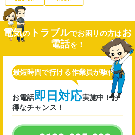
電気
トラブル
お
の
でお困りの方は
電話
を！
最短時間で行ける作業員が駆付け
即日対応
お電話