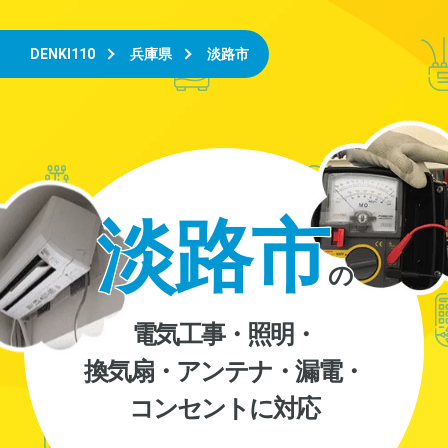
DENKI110
兵庫県
淡路市
淡路市
の
電気工事・照明・
換気扇・アンテナ・漏電・
コンセントに対応