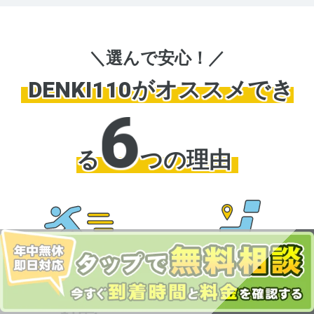
＼選んで安心！／
DENKI110がオススメでき
6
る
つの理由
年中無休
多数エリア
年末年始やGWも
広範囲をカバー!