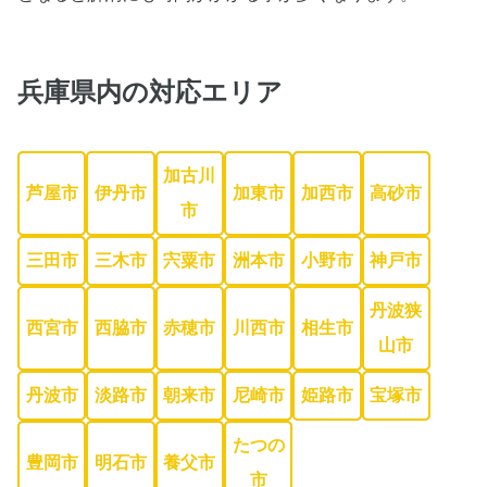
兵庫県内
の対応エリア
加古川
芦屋市
伊丹市
加東市
加西市
高砂市
市
三田市
三木市
宍粟市
洲本市
小野市
神戸市
丹波狭
西宮市
西脇市
赤穂市
川西市
相生市
山市
丹波市
淡路市
朝来市
尼崎市
姫路市
宝塚市
たつの
豊岡市
明石市
養父市
市