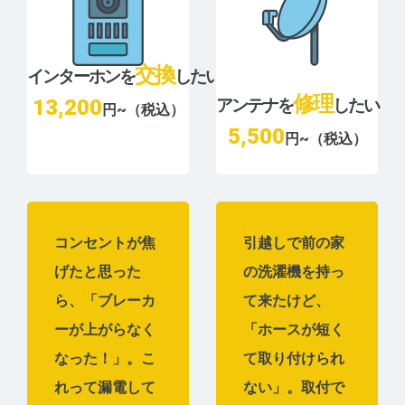
交換
インターホンを
したい
修理
13,200
アンテナを
したい
円~（税込）
5,500
円~（税込）
コンセントが焦
引越しで前の家
げたと思った
の洗濯機を持っ
ら、「ブレーカ
て来たけど、
ーが上がらなく
「ホースが短く
なった！」。こ
て取り付けられ
れって漏電して
ない」。取付で