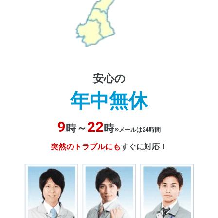
安心の
年中無休
9
22
時～
時
※メールは24時間
突然のトラブルにも
すぐに対応！