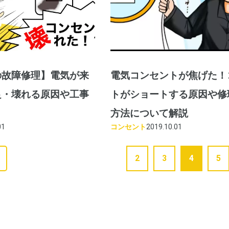
の故障修理】電気が来
電気コンセントが焦げた！
良・壊れる原因や工事
トがショートする原因や修
方法について解説
01
コンセント
2019.10.01
2
3
4
5