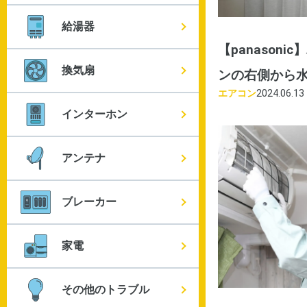
給湯器
【panason
換気扇
ンの右側から
エアコン
2024.06.13
インターホン
アンテナ
ブレーカー
家電
その他のトラブル