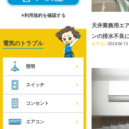
※利用規約を確認する
天井業務用エ
ンの排水不良
電気のトラブル
エアコン
2024.06.13
照明
スイッチ
コンセント
エアコン