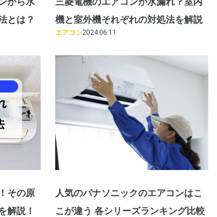
ンから水
三菱電機のエアコンが水漏れ？室内
法とは？
機と室外機それぞれの対処法を解説
エアコン
2024.06.11
！その原
人気のパナソニックのエアコンはこ
を解説！
こが違う 各シリーズランキング比較