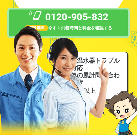
0120-905-832
相談無料
今すぐ到着時間と料金を確認する
電気温水器トラブル
に対応
電気の累計問い合わ
せ実績
6万件
以上