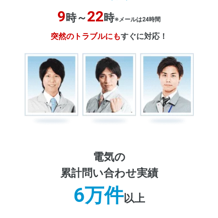
9
22
時～
時
※メールは24時間
突然のトラブルにも
すぐに対応！
電気の
累計問い合わせ実績
6万件
以上