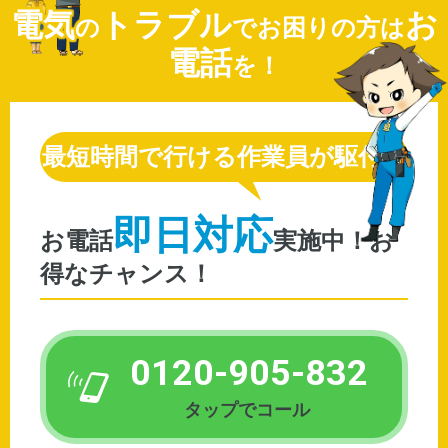
電気
トラブル
お
の
でお困りの方は
電話
を！
最短時間で行ける作業員が駆付け
即日対応
お電話
0120-905-832