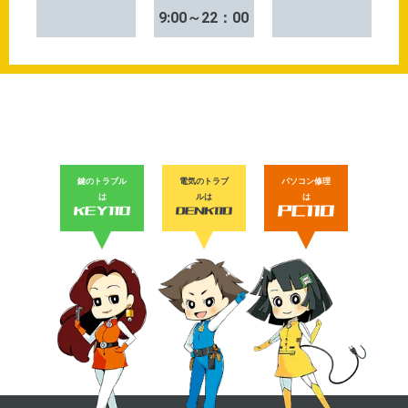
9:00～22：00
鍵のトラブル
電気のトラブ
パソコン修理
は
ルは
は