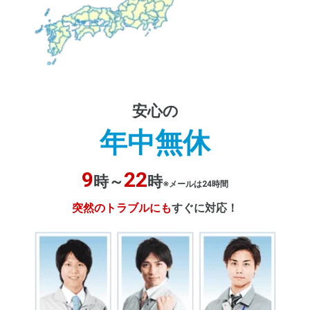
安心の
年中無休
9
22
時～
時
※メールは24時間
突然のトラブルにも
すぐに対応！