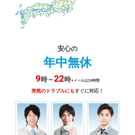
安心の
年中無休
9
22
時～
時
※メールは24時間
突然のトラブルにも
すぐに対応！