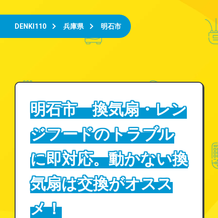
DENKI110
兵庫県
明石市
明石市 換気扇・レン
ジフードのトラブル
に即対応。動かない換
気扇は交換がオスス
メ！