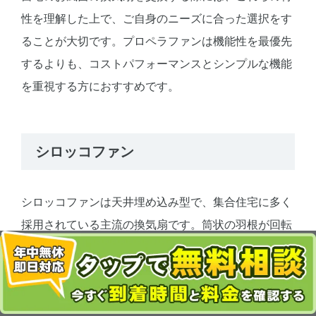
性を理解した上で、ご自身のニーズに合った選択をす
ることが大切です。プロペラファンは機能性を最優先
するよりも、コストパフォーマンスとシンプルな機能
を重視する方におすすめです。
シロッコファン
シロッコファンは天井埋め込み型で、集合住宅に多く
採用されている主流の換気扇です。筒状の羽根が回転
して空気を強力に排出し、浴室内の湿気や匂いを効率
良く外に押し出します。特徴的なのは、換気だけでな
キ
目次
く、乾燥や加湿機能を備えたモデルもある点です。
ッ